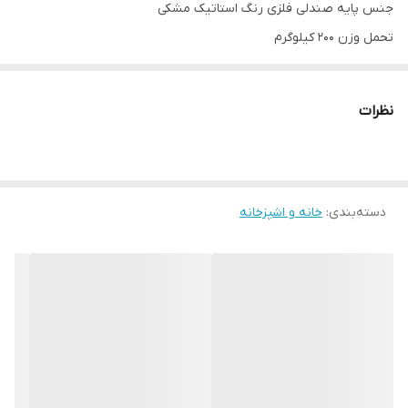
جنس پایه صندلی فلزی رنگ استاتیک مشکی
تحمل وزن ۲۰۰ کیلوگرم
آماده همکاری با ارگان ها و سازمان های خصوصی و دولتی، نمایشگاه
داران، کافه ها و رستوران ها
نظرات
هزینه ارسال بصورت پس کرایه و بعهده خریدار محترم
بازه زمانی ارسال کالا 8 روز کاری
دسته‌بندی
:
خانه و اشپزخانه