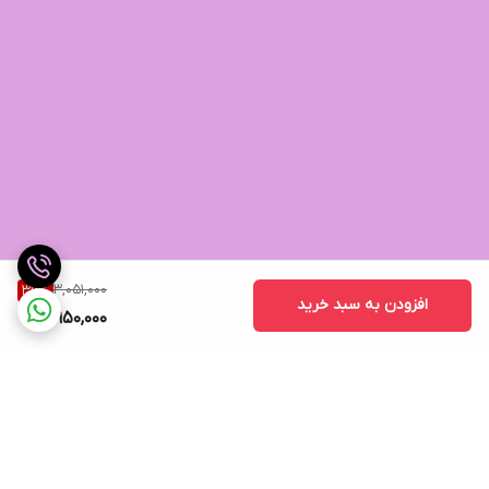
3,051,000
36
%
افزودن به سبد خرید
1,950,000