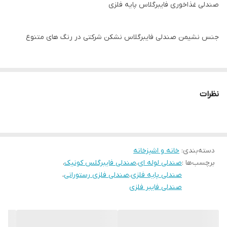
صندلی غذاخوری فایبرگلاس پایه فلزی
جنس نشیمن صندلی فایبرگلاس نشکن شرکتی در رنگ های متنوع
جنس پایه صندلی فلزی رنگ مشکی
نظرات
200 کیلوگرم تحمل وزن صندلی ها
ارسال از تهران به سراسر ایران
دسته‌بندی
:
خانه و اشپزخانه
برچسب‌ها :
صندلی لوله ای
،
صندلی فایبرگلس کونیک
،
آماده همکاری با ارگان ها، سازمان های خصوصی و دولتی، نمایشگاه
صندلی پایه فلزی
،
صندلی فلزی رستورانی
،
های...
صندلی فایبر فلزی
هزینه ارسال بصورت پس کرایه بعهده خریدار محترم(رایگان نیست)