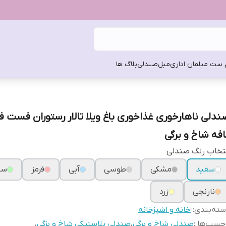
 ست مبلمان اداری
مبل
صندلی
بلاگ ها
ندلی ناهارخوری غذاخوری باغ ویلا تالار رستوران فست ف
افه شاخ و برگی
تخاب رنگ صندلی
سفید
مشکی
طوسی
آبی
قرمز
سب
نارنجی
زرد
ته‌بندی
:
خانه و اشپزخانه
چسب‌ها :
صندلی شاخ و برگی
،
صندلی پلاستیکی شاخ و بزگی
،