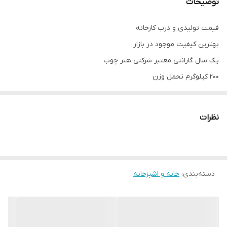
توضیحات
قیمت تولیدی و درب کارخانه
بهترین کیفیت موجود در بازار
یک سال گارانتی معتبر شرکتی هنر چوب
200 کیلوگرم تحمل وزن
پایه ها عنکبوتی فلزی کاملا نشکن و منعطف
امکان بازدید و خرید حضوری
نظرات
توجه: ارسال از تهران و هزینه ارسال از درب تولیدی تا درب منزل
خریدار(شامل کرایه شهری و کرایه برون شهری) بصورت پس کرایه
بعهده خریدار محترم است.(رایگان نیست)
دسته‌بندی
:
خانه و اشپزخانه
توجه: قیمت درج شده فقط برای یک عدد صندلی فایبرگلاس پایه فلزی
می باشد
آماده همکاری با رستوران ها، کافی شاپ ها و کلیه مراکز فرهنگی، تفریحی
و اداری