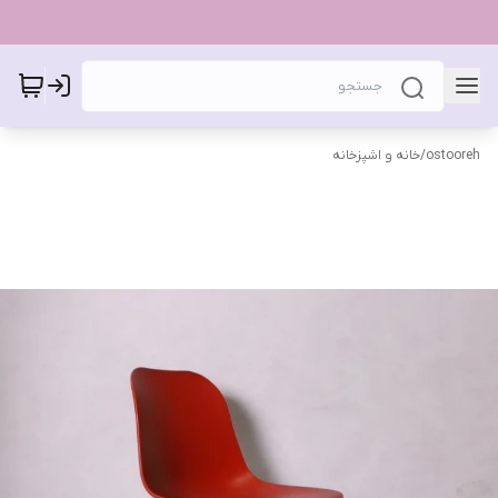
ostooreh
/
خانه و اشپزخانه