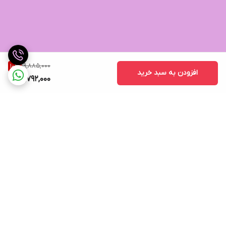
19,885,000
10
%
افزودن به سبد خرید
17,792,000
برگشت به بالا