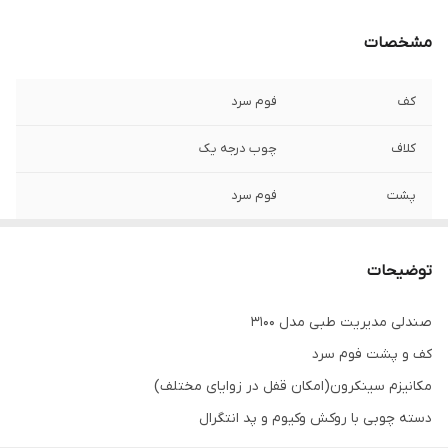
مشخصات
کف
فوم سرد
کلاف
چوب درجه یک
پشت
فوم سرد
روکش
چرم لمینیت شده
توضیحات
چرخ
ژله ای
صندلی مدیریت طبی مدل 3100
پایه
پنج پر دایکست
کف و پشت فوم سرد
دسته
چوبی با روکش وکیوم و پد انتگرال
مکانیزم سینکرون(امکان قفل در زوایای مختلف)
دسته چوبی با روکش وکیوم و پد انتگرال
تنوع رنگ
دارد