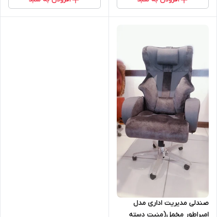
صندلی مدیریت اداری مدل
امپراطور مخمل(منبت دسته