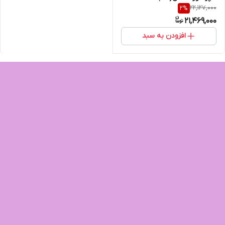
22,127,000
2
%
تزریق) برند اسطوره
21,469,000
افزودن به سبد