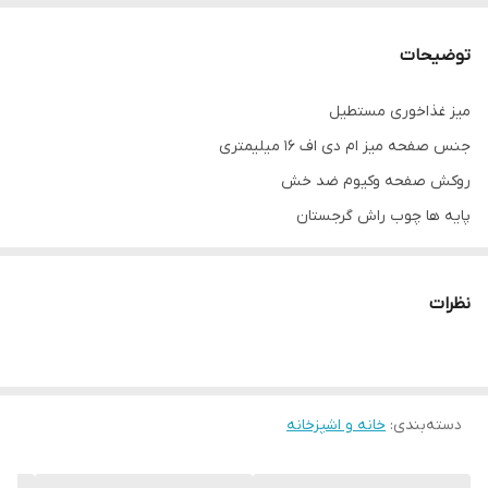
رویه میز
وکیوم ضدخش
توضیحات
رنگ صفحه
سفید، مشکی، طرح چوب
میز غذاخوری مستطیل
جنس صفحه میز ام دی اف ۱۶ میلیمتری
روکش صفحه وکیوم ضد خش
پایه ها چوب راش گرجستان
رنگ پایه میز رنگ خود چوب
نوع پایه باتومی
نظرات
قیمت درج شده برای یک عدد میز میباشد.
توجه: در حال حاضر میز ۱۲۰ و ۱۶۰ با دو پایه زیر زده میشوند(مشابه
عکس دوم)
دسته‌بندی
:
خانه و اشپزخانه
توجه: ارسال از تهران و هزینه ارسال از درب تولیدی تا درب منزل
خریدار(شامل کرایه شهری و کرایه برون شهری) بصورت پس کرایه