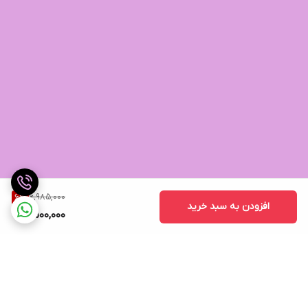
6,985,000
6
%
افزودن به سبد خرید
6,500,000