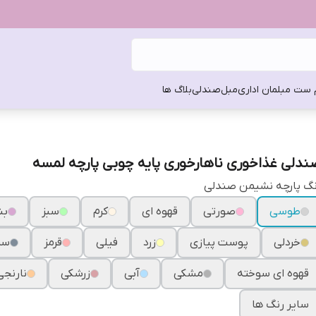
 ست مبلمان اداری
مبل
صندلی
بلاگ ها
ندلی غذاخوری ناهارخوری پایه چوبی پارچه لمسه
گ پارچه نشیمن صندلی
طوسی
صورتی
قهوه ای
کرم
سبز
بن
خردلی
پوست پیازی
زرد
فیلی
قرمز
سر
قهوه ای سوخته
مشکی
آبی
زرشکی
نارنجی
سایر رنگ ها