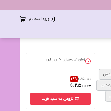
ورود | ثبت‌نام
زمان آماده‌سازی
30
روز کاری
فش
24
%
2,850,000
مه ای
2,150,000
افزودن به سبد خرید