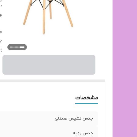
دس
بر
ج
ج
پا
مشخصات
جنس نشیمن صندلی
جنس رویه