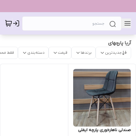
آریا پارچهای
جدیدترین
برندها
قیمت
دسته‌بندی
فقط محص
صندلی ناهارخوری پارچه ایفلی