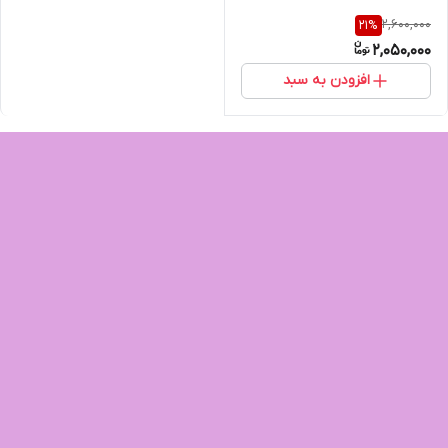
2,600,000
21
%
2,050,000
افزودن به سبد