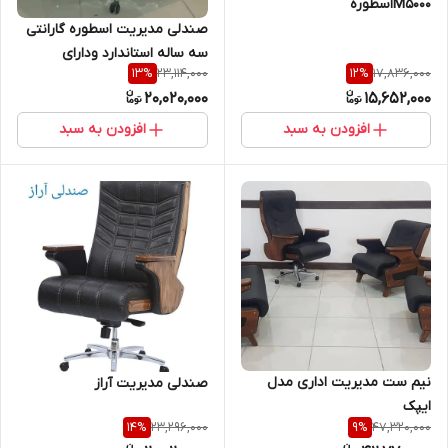
M5000اسطوره
صندلی مدیریت اسطوره گارانتی
سه ساله استاندارد ودارای
23,114,000
17,836,000
13
%
12
%
استحکام بالا
20,020,000
15,652,000
افزودن به سبد
افزودن به سبد
نیم ست مدیریت اداری مدل
صندلی مدیریت آراز
ایپک
23,296,000
47,320,000
14
%
9
%