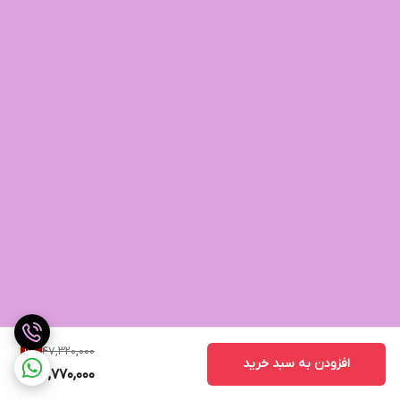
47,320,000
9
%
افزودن به سبد خرید
42,770,000