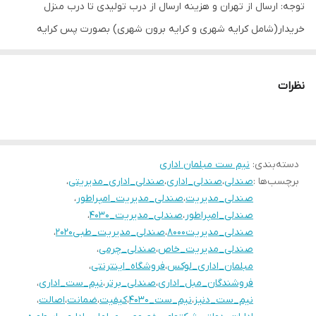
توجه: ارسال از تهران و هزینه ارسال از درب تولیدی تا درب منزل
خریدار(شامل کرایه شهری و کرایه برون شهری) بصورت پس کرایه
بعهده خریدار محترم است.(رایگان نیست)
بازه زمانی ارسال کالا 8 روز کاری
نظرات
دسته‌بندی
:
نیم ست مبلمان اداری
برچسب‌ها :
صندلی
،
صندلی_اداری
،
صندلی_اداری_مدیریتی
،
صندلی_مدیریت
،
صندلی_مدیریت_امپراطور
،
صندلی_امپراطور
،
صندلی_مدیریت_۴۰۳۰
،
صندلی_مدیریت۸۰۰۰
،
صندلی_مدیریت_طبی۲۰۲۰
،
صندلی_مدیریت_خاص
،
صندلی_چرمی
،
مبلمان_اداری_لوکس
،
فروشگاه_اینترنتی
،
فروشندگان_مبل_اداری
،
صندلی_برتر
،
نیم_ست_اداری
،
نیم_ست_دنیز
،
نیم_ست_۴۰۳۰
،
کیفیت
،
ضمانت
،
اصالت
،