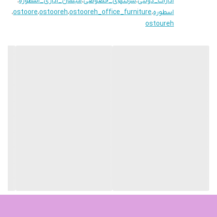
ادارات_دولتی
،
شرکتهای_خصوصی
،
مبلمان_اداری_اسطوره
،
اسطوره
،
ostooreh_office_furniture
،
ostooreh
،
ostoore
،
ostoureh