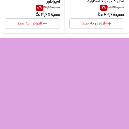
مدل دنیز برند اسطوره
امپراطور
23,660,000
48,230,000
8
%
9
%
21,658,000
43,680,000
افزودن به سبد
افزودن به سبد