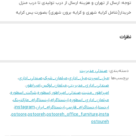
توجه: ارسال از تهران و هزینه ارسال از درب تولیدی تا درب منزل
خریدار(شامل کرایه شهری و کرایه برون شهری) بصورت پس کرایه
بعهده خریدار محترم است.(رایگان نیست)
بازه زمانی ارسال کالا 8 روز کاری
نظرات
دسته‌بندی
:
صندلی مدیریت
برچسب‌ها :
مبل_اسپرت
،
مبل_اداری
،
مبلمان_شیک
،
صندلی_اداری
،
صندلی_اداری_مدیریتی
،
مبلمان_لوکس
،
امپراطور
،
امپراطور_منبت
،
صندلی_امپراطور
،
اسطوره
،
شرکت_اسطوره
،
مبلمان_اداری_اسطوره
،
اینستاگرام
،
اینستاگرام_مارکتینگ
،
اینستا
،
اینستاگرام_فارسی
،
اینستاگرام_ایران
،
instagram
،
،
ostoore
،
ostooreh
،
ostooreh_office_furniture
،
insta
ostoureh