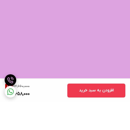
23,660,000
8
%
افزودن به سبد خرید
21,658,000