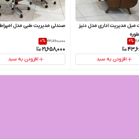
مبل مدیریت اداری مدل دنیز
صندلی مدیریت طبی مدل امپراطو
طوره
8
%
23,660,000
9
%
48
21,658,000
43,6
افزودن به سبد
افزودن به سبد