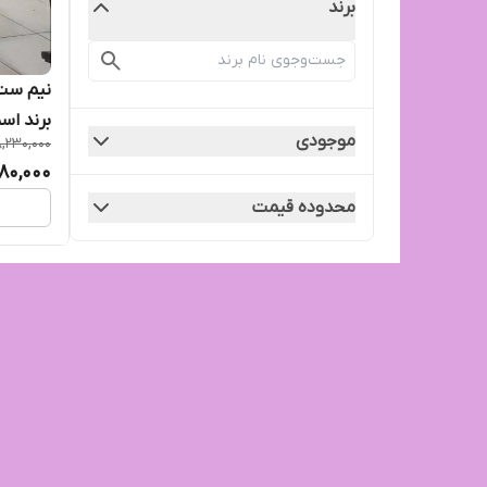
برند
نیم ست 
برند اس
موجودی
,230,000
80,000
محدوده قیمت