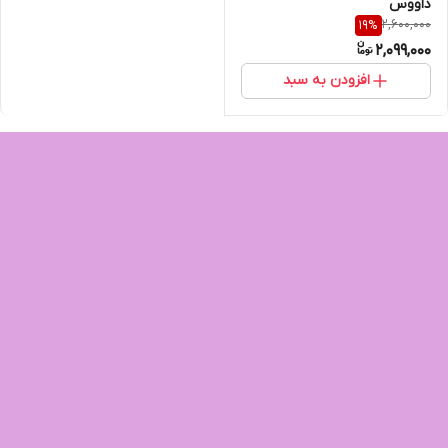
داووس
2,600,000
19
%
2,099,000
افزودن به سبد