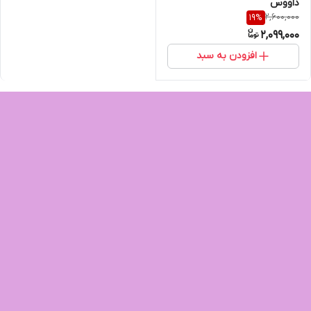
داووس
2,600,000
19
%
2,099,000
افزودن به سبد