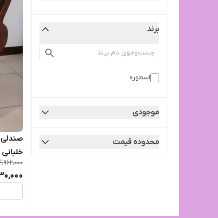
برند
اسطوره
موجودی
صندلی 
محدوده قیمت
خلبانی 
4,962,000
30,000