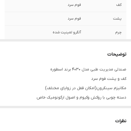
کف
فوم سرد
پشت
فوم سرد
چرم
آلگرو لمینیت شده
نوع دسته
خلبانی
توضیحات
نوع پایه
پنج پر دایکاست
صندلی مدیریت طبی مدل ۴۰۳۰ برند اسطوره
مکانیزم
اتوبوسی
کف و پشت فوم سرد
چرخ
ژله ای
مکانیزم سینکرون(امکان قفل در زوایای مختلف)
دسته چوبی با روکش وکیوم و اصول ارگونومیک خاص
گارانتی
۳
پایه پنج پر دایکاست
چوب
درجه یک شمال
جک ارگو کلاس 4
نظرات
چرخ ژله ای