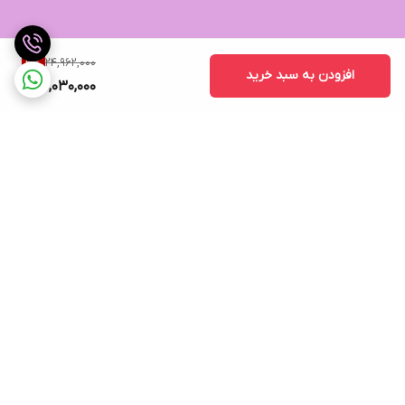
24,962,000
3
%
افزودن به سبد خرید
24,030,000
برگشت به بالا