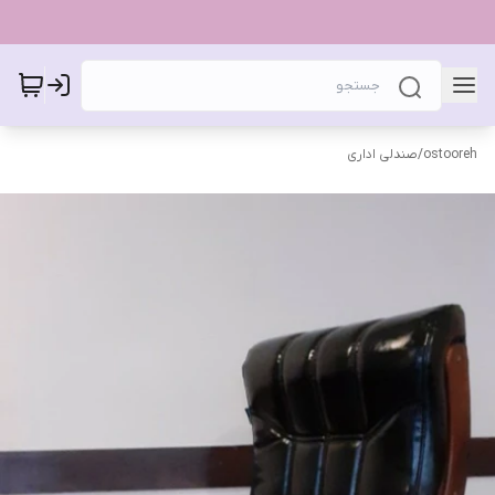
ostooreh
/
صندلی اداری