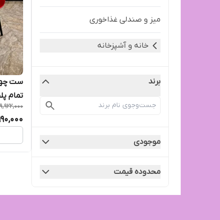
میز و صندلی غذاخوری
خانه و آشپزخانه
برند
ست چهار
تمام پل
9,922,000
990,000
موجودی
محدوده قیمت