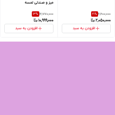
میز و صندلی لمسه
12,770,000
2,600,000
13
%
21
%
10,999,000
2,050,000
افزودن به سبد
افزودن به سبد