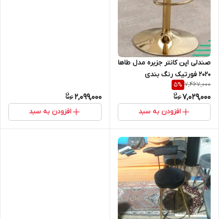
صندلی اپن کانتر جزیره مدل طاها
۲۰۲۰ فورتیک رنگ بندی
7,467,000
5
%
2,099,000
7,029,000
افزودن به سبد
افزودن به سبد