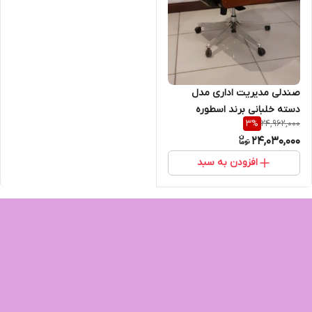
صندلی مدیریت اداری مدل
دسته خلبانی برند اسطوره
24,962,000
3
%
24,030,000
افزودن به سبد