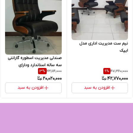
نیم ست مدیریت اداری مدل
ایپک
صندلی مدیریت اسطوره گارانتی
سه ساله استاندارد ودارای
23,114,000
47,320,000
13
%
9
%
استحکام بالا
20,020,000
42,770,000
افزودن به سبد
افزودن به سبد