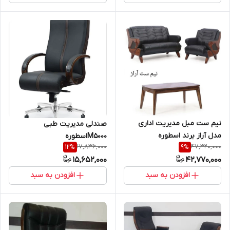
نیم ست مبل مدیریت اداری
صندلی مدیریت طبی
مدل آراز برند اسطوره
M5000اسطوره
17,836,000
47,320,000
12
%
9
%
15,652,000
42,770,000
افزودن به سبد
افزودن به سبد