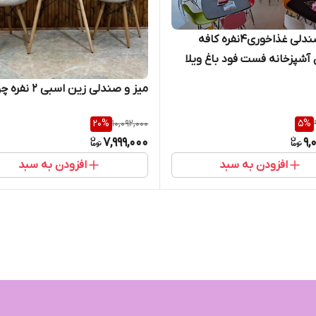
میز و صندلی غذاخوری۴نفره کافه
 آشپزخانه فست فود باغ ویلا
زی اسپایدر نشکن
میز و صندلی زین اسبی 2 نفره چوبی
20
%
10,092,000
5
%
7,999,000
9,
افزودن به سبد
افزودن به سبد