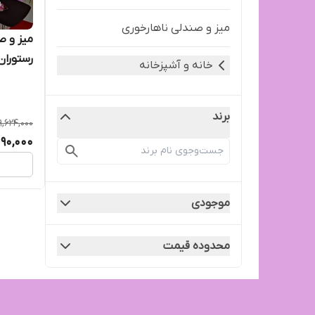
میز و صندلی ناهارخوری
رستوران
خانه و آشپزخانه
پایه فل
برند
9,624,000
090,000
موجودی
محدوده قیمت