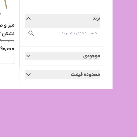
برند
میز و ص
نشکن ۲نفره پایه چوبی
8,000,000
290,000
موجودی
محدوده قیمت