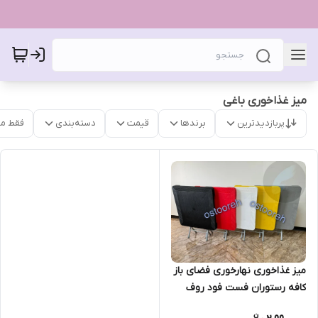
میز غذاخوری باغی
پربازدیدترین
برندها
قیمت
دسته‌بندی
فقط م
میز غذاخوری نهارخوری فضای باز
کافه رستوران فست فود روف
گاردن فایبرگلاس تاشو پایه فلزی