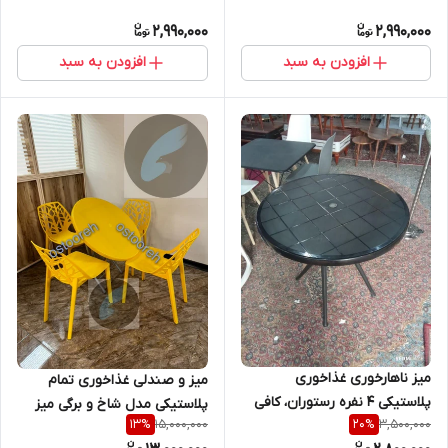
2,990,000
2,990,000
افزودن به سبد
افزودن به سبد
میز ناهارخوری غذاخوری
میز و صندلی غذاخوری تمام
پلاستیکی ۴ نفره رستوران، کافی
پلاستیکی مدل شاخ و برگی میز
15,000,000
3,500,000
13
%
20
%
شاپ، فست فود، روف گاردن،
تاشو ست چهار نفره