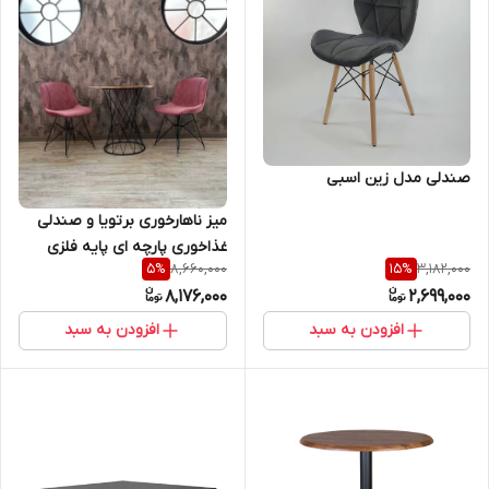
صندلی مدل زین اسبی
میز ناهارخوری برتویا و صندلی
غذاخوری پارچه ای پایه فلزی
8,660,000
3,182,000
5
%
15
%
طرح اسپایدر ۲نفره
8,176,000
2,699,000
افزودن به سبد
افزودن به سبد