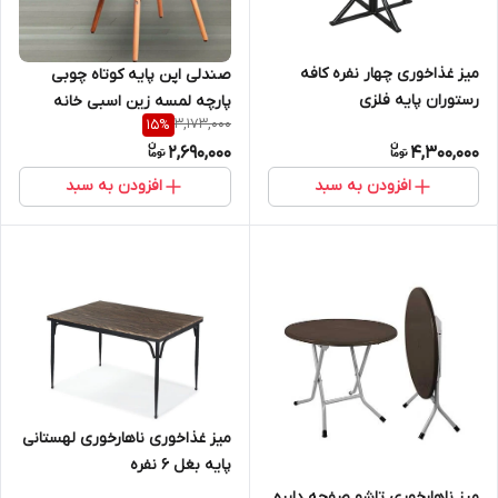
میز غذاخوری چهار نفره کافه
صندلی اپن پایه کوتاه چوبی
رستوران پایه فلزی
پارچه لمسه زین اسبی خانه
3,173,000
15
%
آشپزخانه رستوران کافه فضای باز
2,690,000
4,300,000
افزودن به سبد
افزودن به سبد
میز غذاخوری ناهارخوری لهستانی
پایه بغل 6 نفره
میز ناهارخوری تاشو صفحه دایره