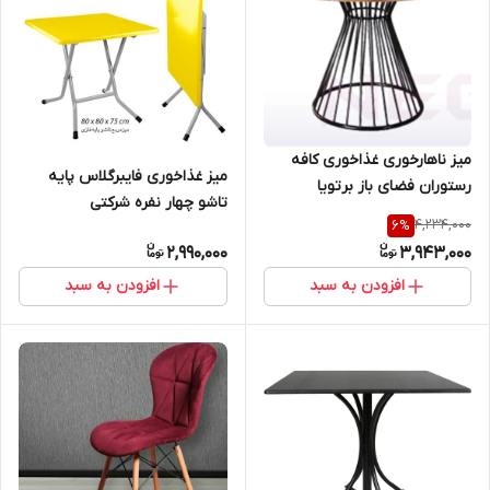
میز ناهارخوری غذاخوری کافه
میز غذاخوری فایبرگلاس پایه
رستوران فضای باز برتویا
تاشو چهار نفره شرکتی
4,234,000
6
%
2,990,000
3,943,000
افزودن به سبد
افزودن به سبد