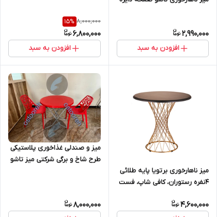
8,000,000
15
%
6,800,000
2,990,000
افزودن به سبد
افزودن به سبد
میز و صندلی غذاخوری پلاستیکی
طرح شاخ و برگی شرکتی میز تاشو
میز ناهارخوری برتویا پایه طلائی
ست ۲ نفره
۴نفره رستوران، کافی شاپ، فست
فود، روف گاردن، فضای باز، باغ و
8,000,000
4,600,000
ویلا