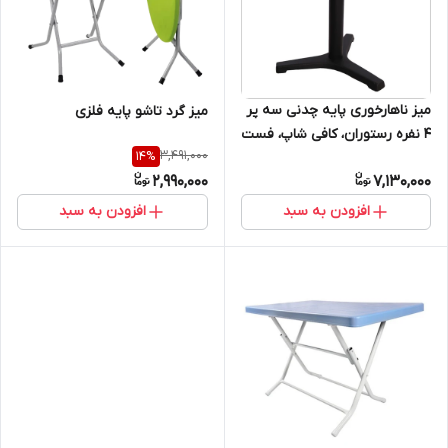
میز ناهارخوری پایه چدنی سه پر
میز گرد تاشو پایه فلزی
۴ نفره رستوران، کافی شاپ، فست
3,491,000
14
%
فود، روف گاردن، فضای باز، باغ و
2,990,000
7,130,000
ویلا
افزودن به سبد
افزودن به سبد