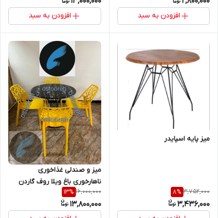
13,000,000
2,800,000
فضای باز، باغ و ویلا قابل شست
و شو شرکتی
افزودن به سبد
افزودن به سبد
میز پایه اسپایدر
میز و صندلی غذاخوری
ناهارخوری باغ ویلا روف گاردن
16,000,000
3,752,000
13
%
8
%
فضای باز مدل شاخ و برگی میز
13,800,000
3,436,000
برتویا ۴ نفره