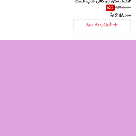
۲نفره رستوران، کافی شاپ، فست
7,245,000
15
%
فود، روف گارن، فضای باز، باغ و
6,118,000
ویلا
افزودن به سبد