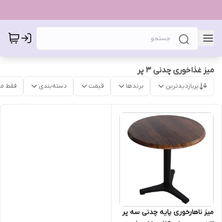
میز غذاخوری چدنی ۳ پر
پربازدیدترین
برندها
قیمت
دسته‌بندی
فقط م
میز ناهارخوری پایه چدنی سه پر