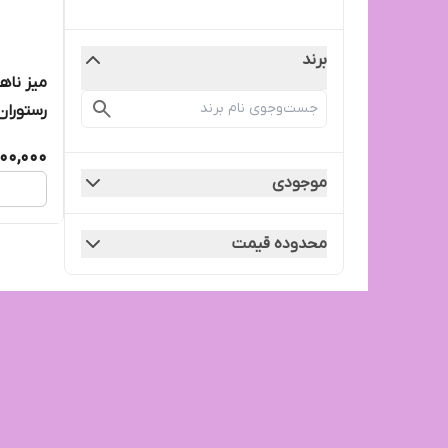
برند
رستوران
گاردن، ف
00,000
موجودی
محدوده قیمت