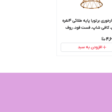
میز ناهارخوری برتویا پایه طلائی ۴نفره
، کافی شاپ، فست فود، روف
ضای باز، باغ و ویلا
4,6
افزودن به سبد