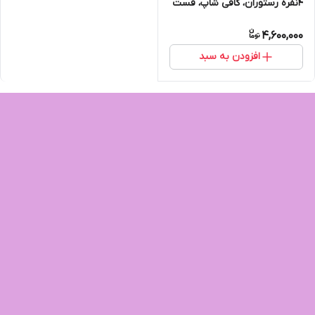
۴نفره رستوران، کافی شاپ، فست
فود، روف گاردن، فضای باز، باغ و
4,600,000
ویلا
افزودن به سبد