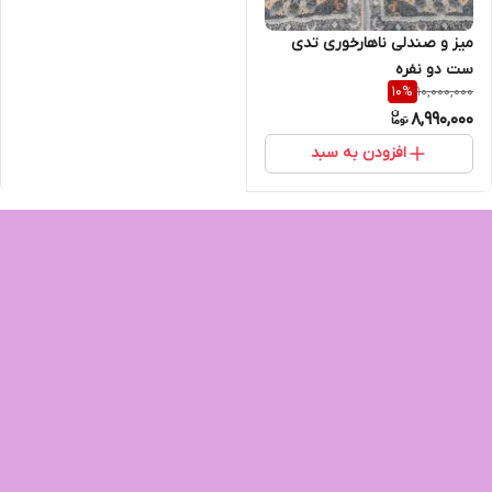
میز و صندلی ناهارخوری تدی
ست دو نفره
10,000,000
10
%
8,990,000
افزودن به سبد