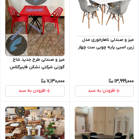
میز و صندلی ناهارخوری مدل
زین اسبی پایه چوبی ست چهار
نفره
میز و صندلی طرح جدید شاخ
گوزنی شرکتی نشکن فایبرگلاس
باغ ویلا فضای باز ۲ نفره
7,130,000
13,999,000
افزودن به سبد
افزودن به سبد