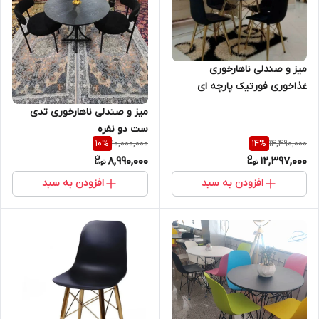
میز و صندلی ناهارخوری
غذاخوری فورتیک پارچه ای
میز و صندلی ناهارخوری تدی
ست دو نفره
10,000,000
14,490,000
10
%
14
%
8,990,000
12,397,000
افزودن به سبد
افزودن به سبد