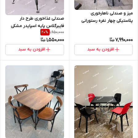
میز و صندلی ناهارخوری
صندلی غذاخوری طرح دار
پلاستیکی چهار نفره رستورانی
فایبرگلاس پایه اسپایدر مشکی
مخصوص فضای باز قابل شست
1,950,000
20
%
مدل السا
و شو
1,550,000
7,990,000
افزودن به سبد
افزودن به سبد