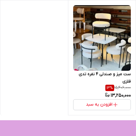
ست میز و صندلی ۴ نفره تدی
فلزی
15,406,000
13
%
13,250,000
افزودن به سبد