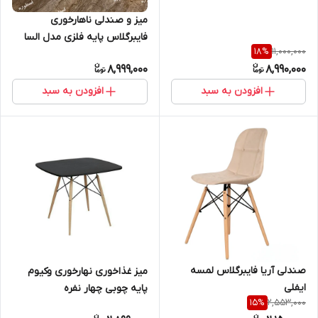
میز و صندلی ناهارخوری
فایبرگلاس پایه فلزی مدل السا
11,000,000
18
%
میز ام دی اف پایه اسپایدر
8,999,000
8,990,000
افزودن به سبد
افزودن به سبد
صندلی آریا فایبرگلاس لمسه
میز غذاخوری نهارخوری وکیوم
ایفلی
پایه چوبی چهار نفره
2,553,000
15
%