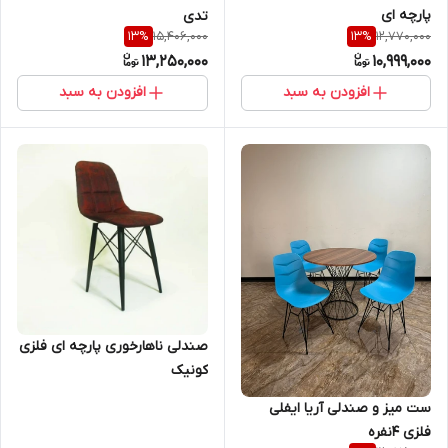
پارچه ای
تدی
15,406,000
12,770,000
13
%
13
%
13,250,000
10,999,000
افزودن به سبد
افزودن به سبد
صندلی ناهارخوری پارچه ای فلزی
کونیک
ست میز و صندلی آریا ایفلی
فلزی 4نفره