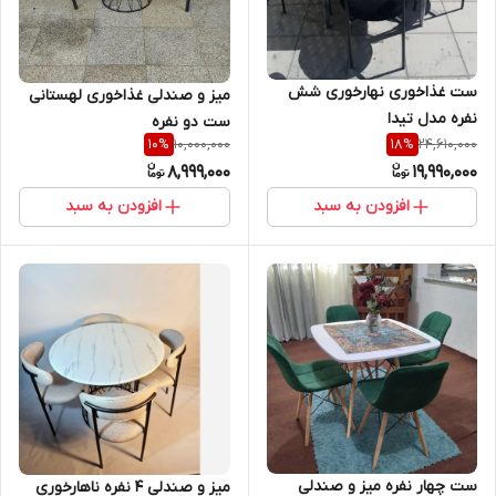
ست غذاخوری نهارخوری شش
میز و صندلی غذاخوری لهستانی
نفره مدل تیدا
ست دو نفره
10,000,000
24,610,000
10
%
18
%
8,999,000
19,990,000
افزودن به سبد
افزودن به سبد
ست چهار نفره میز و صندلی
میز و صندلی ۴ نفره ناهارخوری