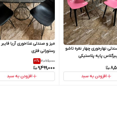
میز و صندلی غذاخوری آریا فایبر
ندلی نهارخوری چهار نفره تاشو
رستورانی فلزی
برگلاس پایه پلاستیکی
21
%
12,075,000
9,499,000
8,5
افزودن به سبد
افزودن به سبد