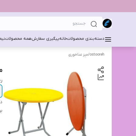
دسته‌بندی محصولات
خانه
پیگیری سفارش
همه محصولات
نیم
ostooreh
/
میز غذاخوری
م
ر
دس
بر