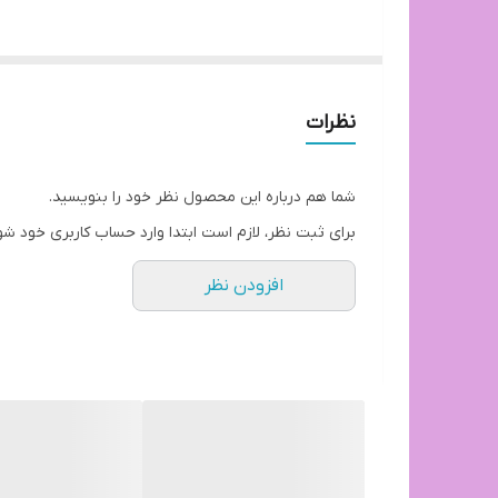
میز و صندلی غذاخوری تمام پلاستیکی مدل شا
جنس نشیمن صندلی طرح جدید مدل شاخ و بر
جنس صفحه میز ام دی اف با روکش وکیوم طرح
نظرات
دارای تنوع رنگ و امکان سفارش در رنگ های
قیمت پخش و تولیدی
شما هم درباره این محصول نظر خود را بنویسید.
توجه: ارسال از تهران و هزینه ارسال از درب
برای ثبت نظر، لازم است ابتدا وارد حساب کاربری خود شو
نیست)
افزودن نظر
آماده همکاری با سازمان ها، مراکز خصوصی و دو
امکان اعطای نمایندگی در شهرهای مختلف به 
امکان بازدید حضوری در تهران
بازه زمانی ارسال کالا 8 روز کاری
آدرس دفتر مرکز:
تهران، اتوبان ستاری شمال، نبش ورودی فردوس، ساخ