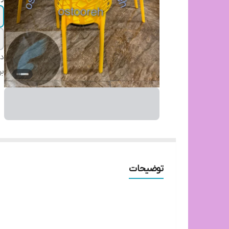
دس
بر
توضیحات