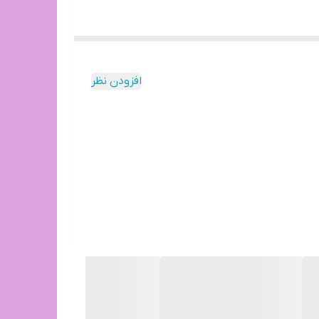
افزودن نظر
س کرایه بعهده خریدار محترم است.(رایگان