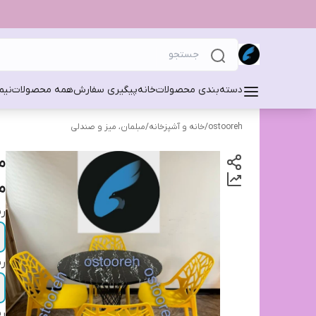
دسته‌بندی محصولات
خانه
پیگیری سفارش
همه محصولات
نیم
ostooreh
/
خانه و آشپزخانه
/
مبلمان، میز و صندلی
م
مد
رن
رن
رن