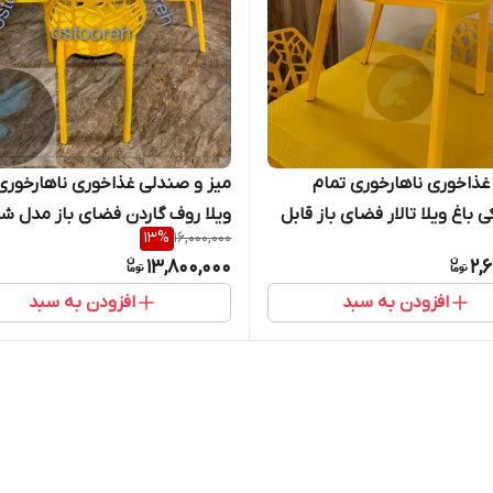
ذاخوری ناهارخوری تمام
میز و صندلی غذاخوری ناهارخوری 
 باغ ویلا تالار فضای باز قابل
ویلا روف گاردن فضای باز مدل شا
13
%
16,000,000
شو مدل شاخ و برگی
برگی میز برتویا ۴ نفره
13,800,000
2,
افزودن به سبد
افزودن به سبد