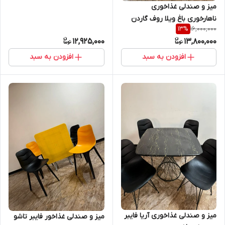
میز و صندلی غذاخوری
ناهارخوری باغ ویلا روف گاردن
16,000,000
13
%
فضای باز مدل شاخ و برگی میز
12,925,000
13,800,000
برتویا ۴ نفره
افزودن به سبد
افزودن به سبد
میز و صندلی غذاخوری آریا فایبر
میز و صندلی غذاخور فایبر تاشو