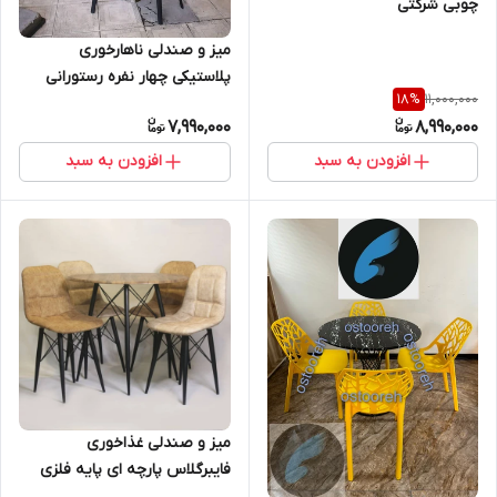
چوبی شرکتی
میز و صندلی ناهارخوری
پلاستیکی چهار نفره رستورانی
11,000,000
18
%
مخصوص فضای باز قابل شست
7,990,000
8,990,000
و شو
افزودن به سبد
افزودن به سبد
میز و صندلی غذاخوری
فایبرگلاس پارچه ای پایه فلزی
آبکاری ست چهار نفره4500