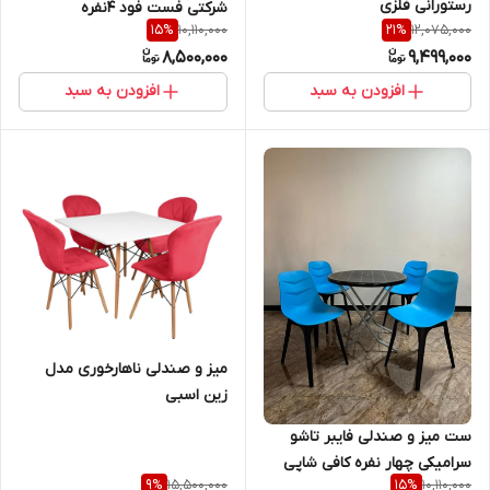
رستورانی فلزی
شرکتی فست فود 4نفره
10,110,000
12,075,000
15
%
21
%
8,500,000
9,499,000
افزودن به سبد
افزودن به سبد
میز و صندلی ناهارخوری مدل
زین اسبی
ست میز و صندلی فایبر تاشو
سرامیکی چهار نفره کافی شاپی
15,500,000
10,110,000
9
%
15
%