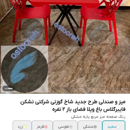
میز و صندلی طرح جدید شاخ گوزنی شرکتی نشکن
فایبرگلاس باغ ویلا فضای باز ۲ نفره
رنگ صفحه میز مربع پایه مشکی
سفید
مشکی
طوسی
قرمز
زرد