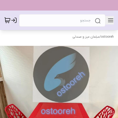
ostooreh
/
مبلمان میز و صندلی