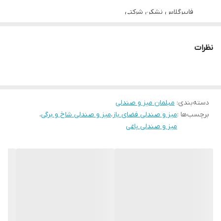
فایبرگلاس نشکن شرکتی
جنس صفحه میز فایبرگلاس شرکتی و نوع پایه ثابت
دارای تنوع رنگ و امکان سفارش در رنگ های مختلف
نظرات
قیمت پخش و تولیدی
توجه: ارسال از تهران و هزینه ارسال از درب تولیدی تا
درب منزل خریدار(شامل کرایه شهری و کرایه برون شهری)
دسته‌بندی
:
مبلمان میز و صندلی
بصورت پس کرایه بعهده خریدار محترم است.(رایگان
برچسب‌ها :
میز و صندلی فضای باز
،
میز و صندلی شاخ و برگی
،
نیست)
میز و صندلی باغی
آماده همکاری با سازمان ها، مراکز خصوصی و دولتی، کافه،
غذاخوری، فست فود، رستوران و ...
امکان اعطای نمایندگی در شهرهای مختلف به همکاران و
فروشگاه های واجد شرایط
امکان بازدید حضوری در تهران
بازه زمانی ارسال کالا 8روز کاری