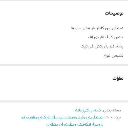
رنگ
طلایی
توضیحات
جنس رویه
پارچه صنعتی
صندلی اپن کانتر بار مدل ساریما
حداقل ارتفاع
۵۵
جنس کلاف ام دی اف
نشیمن
بدنه فلز با روکش فورتیک
حداکثر ارتفاع
۸۵
نشیمن فوم
نشیمن
پارچه مسکو در انواع رنگ بندی
پایه جک دار
نظرات
در حالت جک بسته ارتفاع ۷۵
در حالت جک باز ارتفاع ۱۰۵
توجه: ارسال از تهران و هزینه ارسال از درب تولیدی تا درب منزل
دسته‌بندی
:
خانه و اشپزخانه
خریدار(شامل کرایه شهری و کرایه برون شهری) بصورت پس کرایه
برچسب‌ها :
صندلی اپن
،
اپنی
،
صندلی اپن فورتیک
،
اپن فورتیک
،
بعهده خریدار محترم است.(رایگان نیست)
اپن پایه کوتاه
،
اپن فلزی
،
اپن طلایی