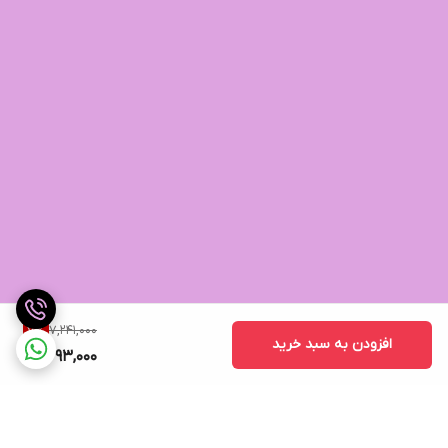
7,241,000
7
%
افزودن به سبد خرید
6,693,000