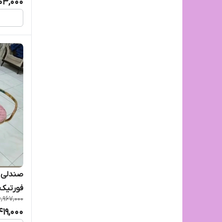
03,000
صندلی ا
فورتیک
6,967,000
419,000