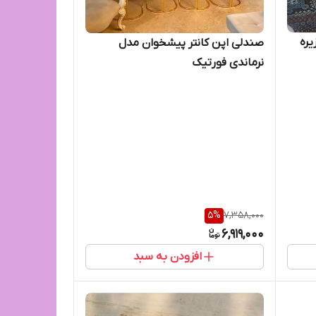
یره
صندلی اپن کانتر پیشخوان مدل
نرماندی فورتیک
5
%
7,358,000
6,919,000
افزودن به سبد