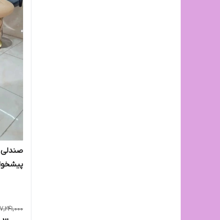
صندلی ا
پیشخوان
بندی
7,241,000