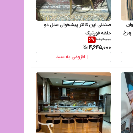
وان
صندلی اپن کانتر پیشخوان مدل دو
 چرخ
حلقه فورتیک
6
%
4,974,000
4,645,000
افزودن به سبد