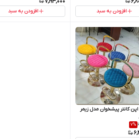
7,193,000
6,8
افزودن به سبد
افزودن به سبد
پن کانتر پیشخوان مدل زیمر
7
%
6,