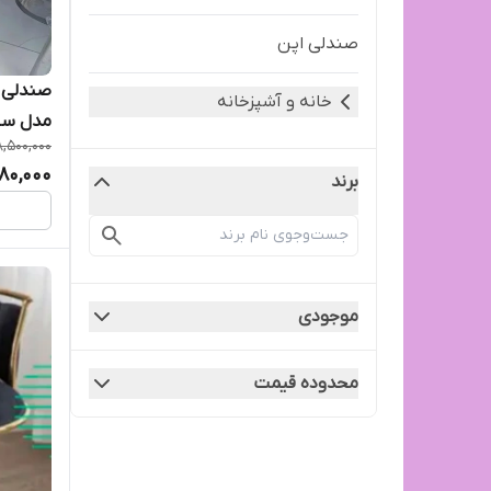
صندلی اپن
صندلی ا
خانه و آشپزخانه
مدل سار
8,500,000
980,000
برند
موجودی
محدوده قیمت