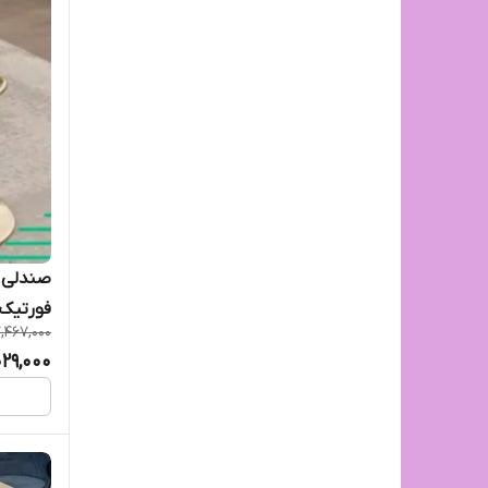
فورتیک 
,467,000
029,000