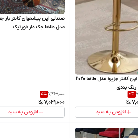
صندلی اپن پیشخوان کانتر بار جز
مدل طاها جک دار فورتیک
صندلی اپن کانتر جزیره مدل طاها ۲۰۲۰
رنگ بندی
5
%
7,467,000
5
%
7
7,029,000
7,
افزودن به سبد
افزودن به سبد