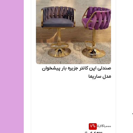
صندلی اپن کانتر جزیره بار پیشخوان
مدل ساریما
7
%
7,241,000