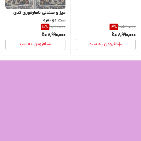
میز و صندلی ناهارخوری تدی
ست دو نفره
10,000,000
10,530,000
10
%
14
%
8,990,000
8,990,000
افزودن به سبد
افزودن به سبد