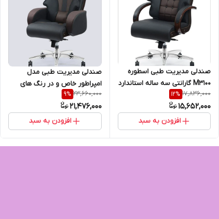
صندلی مدیریت طبی اسطوره
صندلی مدیریت طبی مدل
M3100 گارانتی سه ساله استاندارد
امپراطور خاص و در رنگ های
23,660,000
17,836,000
9
%
12
%
و
21,476,000
15,652,000
افزودن به سبد
افزودن به سبد