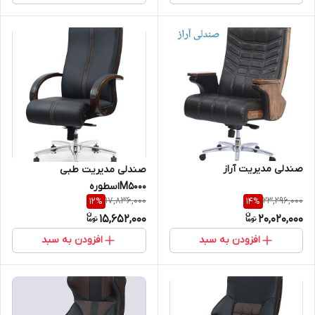
صندلی مدیریت آراز
صندلی مدیریت طبی
M5000اسطوره
17,836,000
23,296,000
12
%
14
%
15,652,000
20,020,000
افزودن به سبد
افزودن به سبد