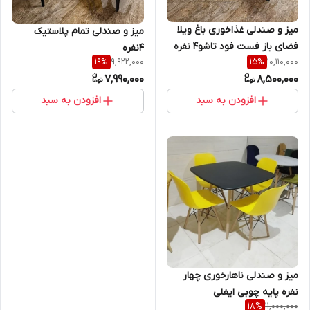
میز و صندلی غذاخوری باغ ویلا
میز و صندلی تمام پلاستیک
فضای باز فست فود تاشو4 نفره
4نفره
9,922,000
10,110,000
19
%
15
%
7,990,000
8,500,000
افزودن به سبد
افزودن به سبد
میز و صندلی ناهارخوری چهار
نفره پایه چوبی ایفلی
11,000,000
18
%