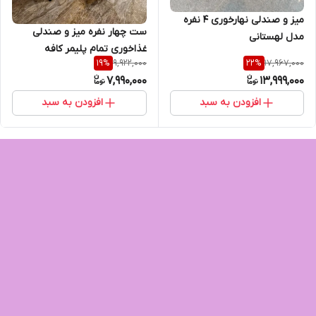
میز و صندلی نهارخوری 4 نفره
ست چهار نفره میز و صندلی
مدل لهستانی
غذاخوری تمام پلیمر کافه
9,922,000
17,967,000
19
%
22
%
رستوران
7,990,000
13,999,000
افزودن به سبد
افزودن به سبد